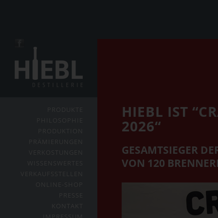
HIEBL IST “C
PRODUKTE
PHILOSOPHIE
2026“
PRODUKTION
PRÄMIERUNGEN
GESAMTSIEGER DER
VERKOSTUNGEN
VON 120 BRENNER
WISSENSWERTES
VERKAUFSSTELLEN
ONLINE-SHOP
PRESSE
KONTAKT
IMPRESSUM