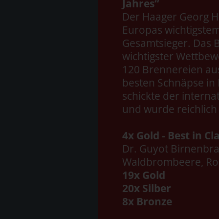
Jahres“
Der Haager Georg Hi
Europas wichtigste
Gesamtsieger. Das B
wichtigster Wettbew
120 Brennereien aus
besten Schnäpse in 
schickte der intern
und wurde reichlich
4x Gold - Best in Cl
Dr. Guyot Birnenbra
Waldbrombeere, Ros
19x Gold
20x Silber
8x Bronze