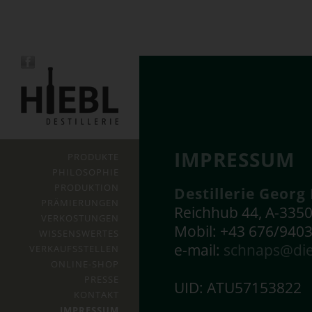
IMPRESSUM
PRODUKTE
PHILOSOPHIE
PRODUKTION
Destillerie Georg 
PRÄMIERUNGEN
Reichhub 44, A-335
VERKOSTUNGEN
Mobil: +43 676/940
WISSENSWERTES
e-mail:
schnaps@die
VERKAUFSSTELLEN
ONLINE-SHOP
PRESSE
UID: ATU57153822
KONTAKT
IMPRESSUM